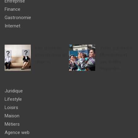
Entreprise
Finance
Gastronomie
Internet
Les droits de
Visite guidée de
chacun dans un
l’Amazonie et
divorce
ses forêts
tropicales.
Juridique
Lifestyle
Loisirs
Maison
Métiers
Agence web