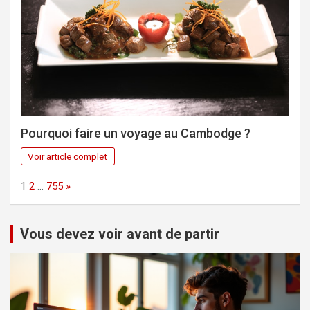
Pourquoi faire un voyage au Cambodge ?
Voir article complet
Page:
Next
1
2
…
755
»
Vous devez voir avant de partir