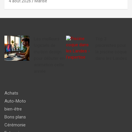
4 août 2026
Marise
Les meilleurs
Top 3
logiciels de
piscinistes pour
motion design
la piscine coque
pour débuter en
dans les Landes
animation cette
année
Achats
Auto-Moto
bien-être
Bons plans
Cérémonie