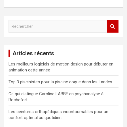
R
e
c
h
e
Articles récents
r
c
Les meilleurs logiciels de motion design pour débuter en
h
animation cette année
e
r
Top 3 piscinistes pour la piscine coque dans les Landes
Ce qui distingue Caroline LABBE en psychanalyse à
Rochefort
Les ceintures orthopédiques incontournables pour un
confort optimal au quotidien