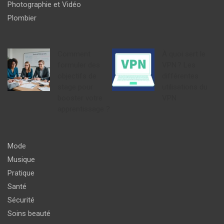
Photographie et Vidéo
Plombier
Comment
À quoi sert le
formuler des
VPN ? Les
objectifs de
différentes
stage pour
utilisations du
booster votre
VPN
apprentissage ?
Mode
Musique
Pratique
Santé
Sécurité
Soins beauté