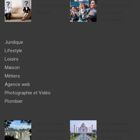
chacun dans un
l’Amazonie et
divorce
ses forêts
tropicales.
Juridique
Lifestyle
Loisirs
Maison
Métiers
Agence web
Photographie et Vidéo
Plombier
Les joyaux de
Quel itinéraire
mère Nature à
pour découvrir
voir durant un
l’Inde en 3