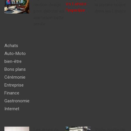
motion design
la piscine coque
pour débuter en
dans les Landes
animation cette
année
Achats
Auto-Moto
bien-être
Bons plans
Cérémonie
Entreprise
Finance
Gastronomie
Internet
Les droits de
Visite guidée de