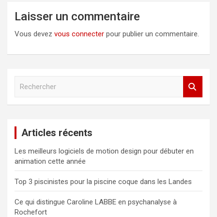
Laisser un commentaire
Vous devez
vous connecter
pour publier un commentaire.
R
e
c
h
e
Articles récents
r
c
Les meilleurs logiciels de motion design pour débuter en
h
animation cette année
e
r
Top 3 piscinistes pour la piscine coque dans les Landes
Ce qui distingue Caroline LABBE en psychanalyse à
Rochefort