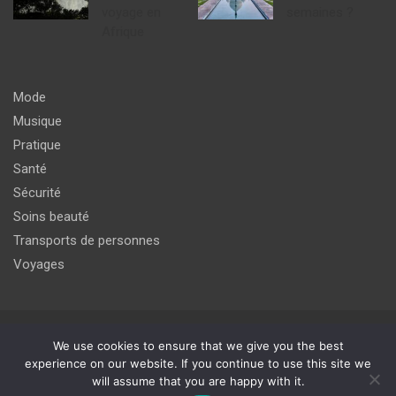
voyage en
semaines ?
Afrique
Mode
Musique
Pratique
Santé
Sécurité
Soins beauté
Transports de personnes
Voyages
Copyright © 2026
agir pour un meilleur avenir du monde de
We use cookies to ensure that we give you the best
l'internet
experience on our website. If you continue to use this site we
will assume that you are happy with it.
Thème par :
Theme Horse