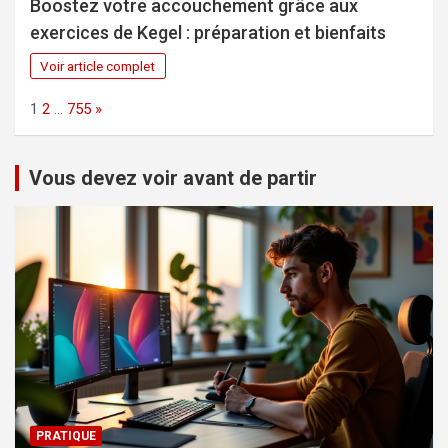
Boostez votre accouchement grâce aux
exercices de Kegel : préparation et bienfaits
Voir article complet
Page:
Next
1
2
…
755
»
Vous devez voir avant de partir
PRATIQUE