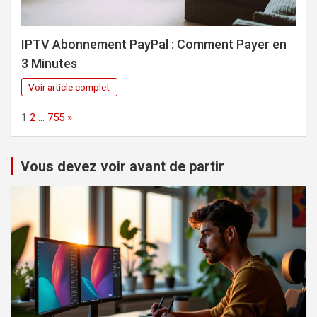
IPTV Abonnement PayPal : Comment Payer en
3 Minutes
Voir article complet
Page:
Next
1
2
…
755
»
Vous devez voir avant de partir