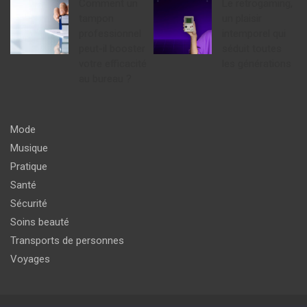
Comment un
Le retrogaming,
tampon
un plaisir
professionnel
intemporel qui
peut-il booster
séduit toutes
votre efficacité
les générations
au bureau ?
Mode
Musique
Pratique
Santé
Sécurité
Soins beauté
Transports de personnes
Voyages