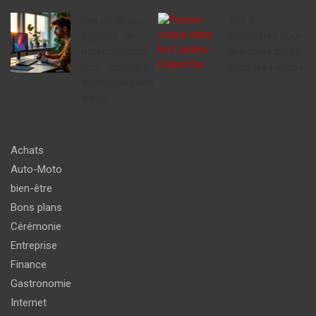
Les meilleurs
Top 3
logiciels de
piscinistes pour
motion design
la piscine coque
pour débuter en
dans les Landes
animation cette
année
Achats
Auto-Moto
bien-être
Bons plans
Cérémonie
Entreprise
Finance
Gastronomie
Internet