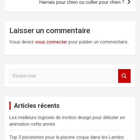
Harnais pour chien ou collier pour chien ?
Laisser un commentaire
Vous devez
vous connecter
pour publier un commentaire.
R
e
c
h
e
Articles récents
r
c
Les meilleurs logiciels de motion design pour débuter en
h
animation cette année
e
r
Top 3 piscinistes pour la piscine coque dans les Landes