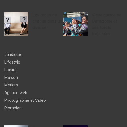
Les droits de
Visite guidée de
chacun dans un
l’Amazonie et
divorce
ses forêts
tropicales.
Juridique
Lifestyle
Loisirs
Maison
Métiers
Agence web
Photographie et Vidéo
Plombier