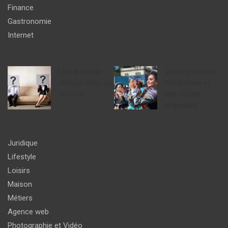
Finance
Gastronomie
Internet
Les droits de
Visite guidée de
chacun dans un
l’Amazonie et
divorce
ses forêts
tropicales.
Juridique
Lifestyle
Loisirs
Maison
Métiers
Agence web
Photographie et Vidéo