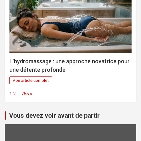
L’hydromassage : une approche novatrice pour
une détente profonde
Voir article complet
Page:
Next
1
2
…
755
»
Vous devez voir avant de partir