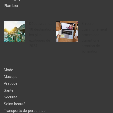
Plombier
Découvrez les
Erreurs
10 destinations
communément
les plus
commises
exotiques de
durant une
2024
session de
formation
Mode
Musique
Pratique
Santé
Sécurité
Soins beauté
Transports de personnes