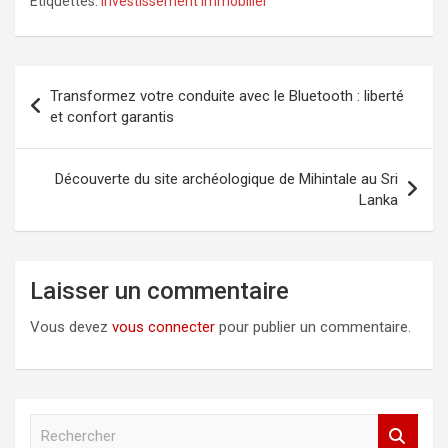
Étiquettes:
investissement immobilier
Navigation
Transformez votre conduite avec le Bluetooth : liberté
de
et confort garantis
l’article
Découverte du site archéologique de Mihintale au Sri
Lanka
Laisser un commentaire
Vous devez
vous connecter
pour publier un commentaire.
R
e