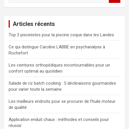
c
h
e
Articles récents
r
c
Top 3 piscinistes pour la piscine coque dans les Landes
h
e
Ce qui distingue Caroline LABBE en psychanalyse à
r
Rochefort
Les ceintures orthopédiques incontournables pour un
confort optimal au quotidien
Salade de riz batch cooking : 5 déclinaisons gourmandes
pour varier toute la semaine
Les meilleurs endroits pour se procurer de l’huile moteur
de qualité
Application enduit chaux : méthodes et conseils pour
réussir