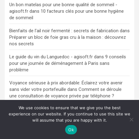
Un bon matelas pour une bonne qualité de sommeil -
agisoft.fr
dans
10 facteurs clés pour une bonne hygiène
de sommeil
Bienfaits de l'ail noir fermenté : secrets de fabrication
dans
Préparer un bloc de foie gras cru à la maison : découvrez
nos secrets
Le guide du vin du Languedoc - agisoft.fr
dans
9 conseils
pour une journée de déménagement à Paris sans
problème
Voyance sérieuse à prix abordable: Éclairez votre avenir
sans vider votre portefeuille
dans
Comment se déroule
une consultation de voyance privée par téléphone ?
We use cookies to ensure that we give you the best
Jeux de figurine : pourquoi les adopter ? - agisoft.fr
dans
experience on our website. If you continue to use this site we
Comment réparer une fenêtre à blagnac ?
will assume that you are happy with it.
Restaurants ouverts le dimanche soir à Agen - Découvrez
Ok
où manger
dans
Découvrir Agen à travers ses restaurants