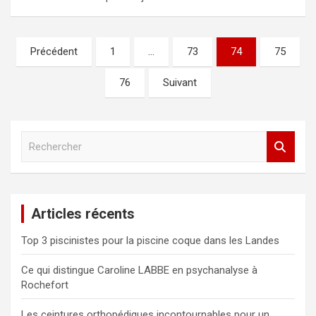
Pagination
Précédent
1
…
73
74
75
des
76
Suivant
publications
R
e
c
h
e
Articles récents
r
c
Top 3 piscinistes pour la piscine coque dans les Landes
h
e
Ce qui distingue Caroline LABBE en psychanalyse à
r
Rochefort
Les ceintures orthopédiques incontournables pour un